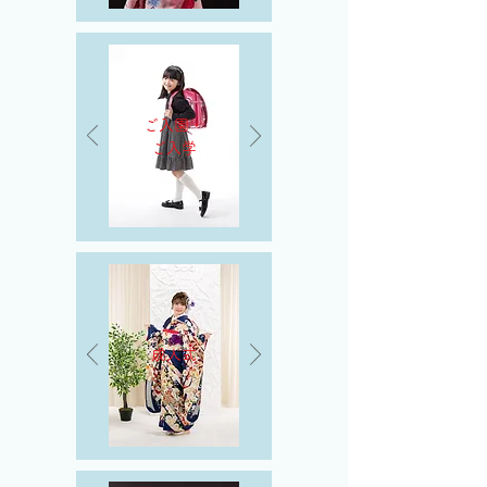
ご入園・
ご入学
成人式